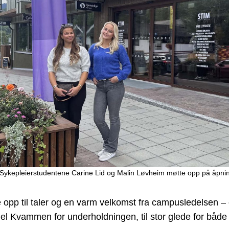
: Sykepleierstudentene Carine Lid og Malin Løvheim møtte opp på åpni
 opp til taler og en varm velkomst fra campusledelsen –
iel Kvammen for underholdningen, til stor glede for båd