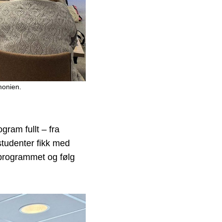
monien.
gram fullt – fra
studenter fikk med
 programmet og følg