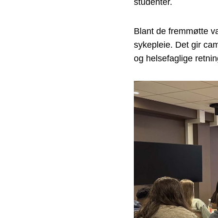
studenter.
Blant de fremmøtte va
sykepleie. Det gir c
og helsefaglige retnin