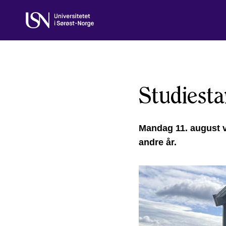
Skip
to
content
Studiesta
Mandag 11. august va
andre år.