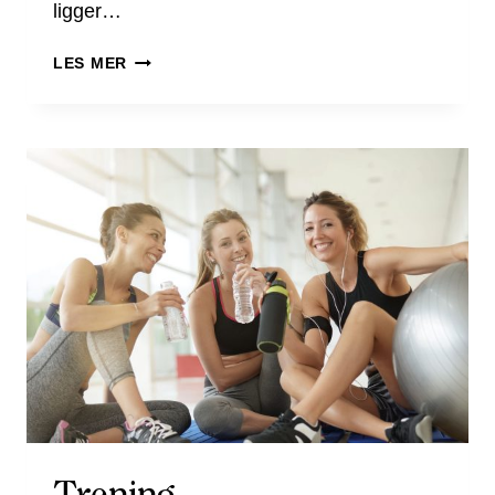
ligger…
MAT
LES MER
&
DRIKKE
Trening